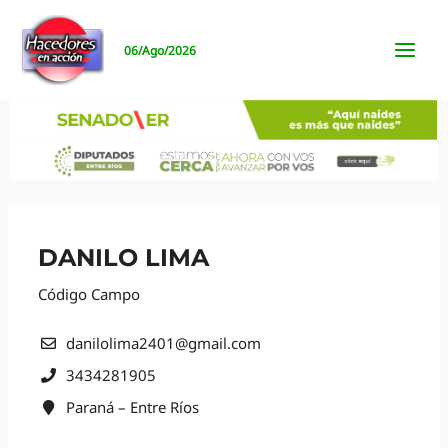
Ir
al
06/Ago/2026
contenido
MAI
MEN
DANILO LIMA
Código Campo
danilolima2401@gmail.com
3434281905
Paraná – Entre Ríos