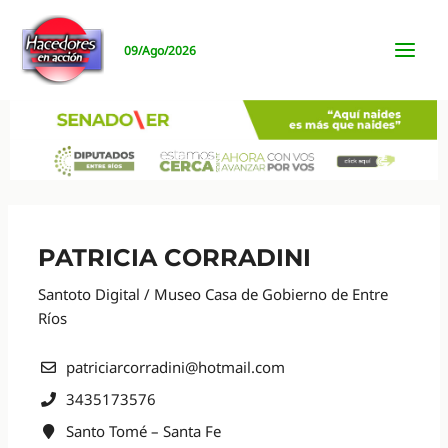
Ir
al
09/Ago/2026
contenido
MAI
MEN
PATRICIA CORRADINI
Santoto Digital / Museo Casa de Gobierno de Entre
Ríos
patriciarcorradini@hotmail.com
3435173576
Santo Tomé – Santa Fe