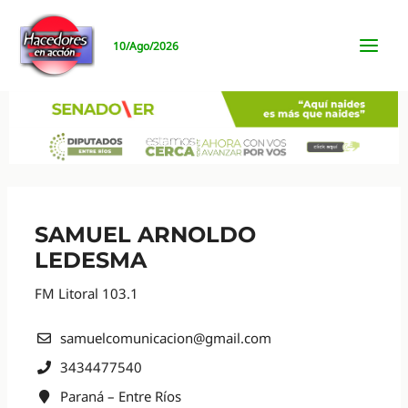
Ir
al
10/Ago/2026
contenido
MAI
MEN
SAMUEL ARNOLDO
LEDESMA
FM Litoral 103.1
samuelcomunicacion@gmail.com
3434477540
Paraná – Entre Ríos