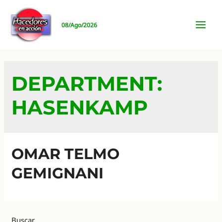
Ir
al
08/Ago/2026
contenido
MAI
MEN
DEPARTMENT:
HASENKAMP
OMAR TELMO
GEMIGNANI
Buscar