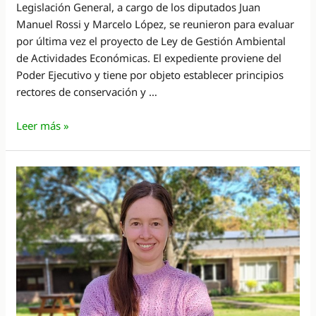
Legislación General, a cargo de los diputados Juan
Manuel Rossi y Marcelo López, se reunieron para evaluar
por última vez el proyecto de Ley de Gestión Ambiental
de Actividades Económicas. El expediente proviene del
Poder Ejecutivo y tiene por objeto establecer principios
rectores de conservación y …
Diputados
Leer más »
evalúa
el
proyecto
de
Ley
de
Gestión
Ambiental
de
Actividades
Económicas