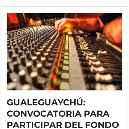
entrerrianos
a
Nueva
York
GUALEGUAYCHÚ:
CONVOCATORIA PARA
PARTICIPAR DEL FONDO