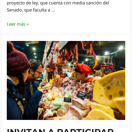
proyecto de ley, que cuenta con media sanción del
Senado, que faculta a …
Diputados
Leer más »
debatieron
sobre
ordenamiento
territorial