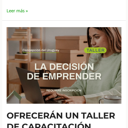
La
Leer más »
vicegobernadora
participó
del
Festival
del
Tambero
y
Quesero
OFRECERÁN UN TALLER
DE CAPACITACIÓN