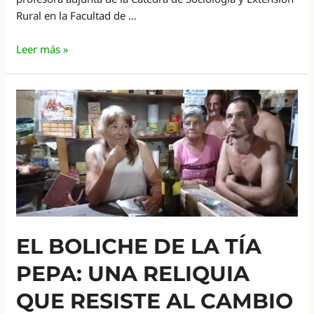
Rural en la Facultad de …
Paola
Leer más »
Maier:
“Llama
poderosamente
la
atención
que
muchos
hijos
de
productores
se
EL BOLICHE DE LA TÍA
vayan
del
PEPA: UNA RELIQUIA
campo”
QUE RESISTE AL CAMBIO