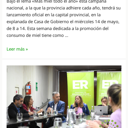
Bajo el lema «Más miel todo el año» esta campaña
nacional, a la que la provincia adhiere cada año, tendrá su
lanzamiento oficial en la capital provincial, en la
explanada de Casa de Gobierno el miércoles 14 de mayo,
de 8 a 14. Esta semana dedicada a la promoción del
consumo de miel tiene como …
Promoverán
Leer más »
las
bondades
de
la
miel