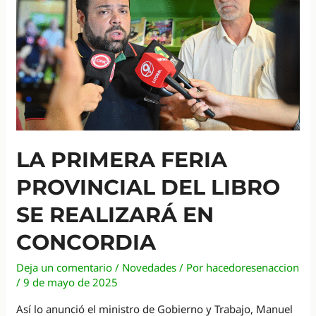
una
reliquia
que
resiste
al
cambio
en
El
Segundo
LA PRIMERA FERIA
PROVINCIAL DEL LIBRO
SE REALIZARÁ EN
CONCORDIA
Deja un comentario
/
Novedades
/ Por
hacedoresenaccion
/
9 de mayo de 2025
Así lo anunció el ministro de Gobierno y Trabajo, Manuel