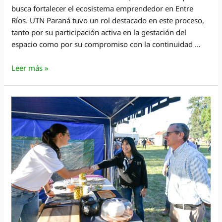
busca fortalecer el ecosistema emprendedor en Entre
Ríos. UTN Paraná tuvo un rol destacado en este proceso,
tanto por su participación activa en la gestación del
espacio como por su compromiso con la continuidad …
Buscan
Leer más »
fortalecer
el
ecosistema
emprendedor
en
Entre
Ríos