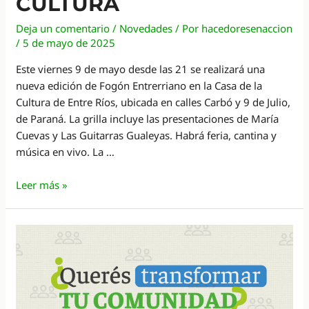
CULTURA
Deja un comentario
/
Novedades
/ Por
hacedoresenaccion
/
5 de mayo de 2025
Este viernes 9 de mayo desde las 21 se realizará una
nueva edición de Fogón Entrerriano en la Casa de la
Cultura de Entre Ríos, ubicada en calles Carbó y 9 de Julio,
de Paraná. La grilla incluye las presentaciones de María
Cuevas y Las Guitarras Gualeyas. Habrá feria, cantina y
música en vivo. La …
“Fogón
Leer más »
Entrerriano”
en
la
Casa
de
la
Cultura