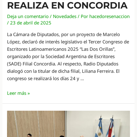
REALIZA EN CONCORDIA
Deja un comentario
/
Novedades
/ Por
hacedoresenaccion
/
23 de abril de 2025
La Cámara de Diputados, por un proyecto de Marcelo
López, declaró de interés legislativo el Tercer Congreso de
Escritores Latinoamericanos 2025 “Las Dos Orillas”,
organizado por la Sociedad Argentina de Escritores
(SADE) Filial Concordia. Al respecto, Radio Diputados
dialogó con la titular de dicha filial, Liliana Ferreira. El
congreso se realizará los días 24 y …
El
Leer más »
Congreso
de
Escritores
Latinoamericanos
se
realiza