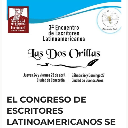
participar
del
Fondo
Municipal
de
Fomento
a
las
Artes
y
la
Cultura
EL CONGRESO DE
ESCRITORES
LATINOAMERICANOS SE