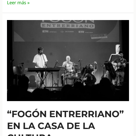
¿Que
Leer más »
función
cumple
la
Mesa
Provincial
de
Primera
Infancia?
“FOGÓN ENTRERRIANO”
EN LA CASA DE LA