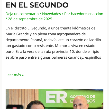
EN EL SEGUNDO
Deja un comentario
/
Novedades
/ Por
hacedoresenaccion
/
28 de septiembre de 2025
En el distrito El Segundo, a unos treinta kilómetros de
María Grande y en plena zona agroganadera del
departamento Paraná, todavía late un corazón de ladrillo
tan gastado como resistente. Memoria viva en estado
puro. Es a la vera de la ruta provincial 10, donde el ripio
se abre paso entre algunas palmeras caranday, espinillos
…
El
Leer más »
boliche
de
la
tía
Pepa: