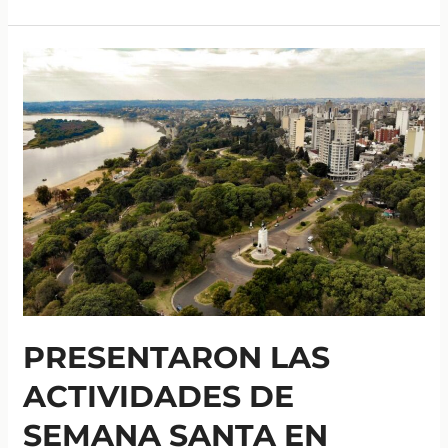
un
taller
de
capacitación
gratuito
para
emprendedores
en
Concepción
del
Uruguay
PRESENTARON LAS
ACTIVIDADES DE
SEMANA SANTA EN