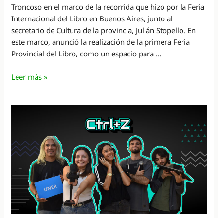
Troncoso en el marco de la recorrida que hizo por la Feria
Internacional del Libro en Buenos Aires, junto al
secretario de Cultura de la provincia, Julián Stopello. En
este marco, anunció la realización de la primera Feria
Provincial del Libro, como un espacio para …
La
Leer más »
primera
Feria
Provincial
del
Libro
se
realizará
en
Concordia