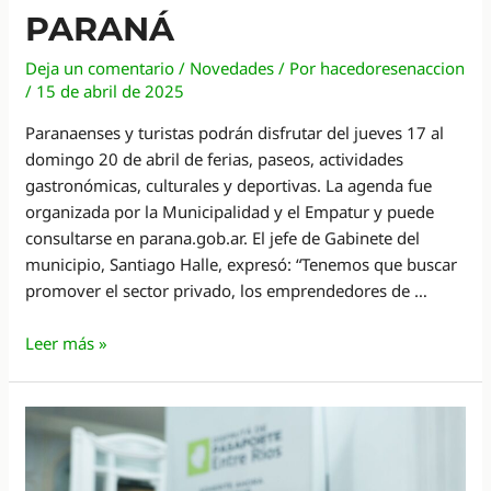
PARANÁ
Deja un comentario
/
Novedades
/ Por
hacedoresenaccion
/
15 de abril de 2025
Paranaenses y turistas podrán disfrutar del jueves 17 al
domingo 20 de abril de ferias, paseos, actividades
gastronómicas, culturales y deportivas. La agenda fue
organizada por la Municipalidad y el Empatur y puede
consultarse en parana.gob.ar. El jefe de Gabinete del
municipio, Santiago Halle, expresó: “Tenemos que buscar
promover el sector privado, los emprendedores de …
Presentaron
Leer más »
las
actividades
de
Semana
Santa