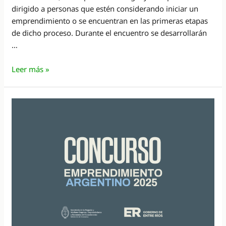
dirigido a personas que estén considerando iniciar un
emprendimiento o se encuentran en las primeras etapas
de dicho proceso. Durante el encuentro se desarrollarán
…
Ofrecerán
Leer más »
un
taller
de
capacitación
gratuito
para
emprendedores
en
Concepción
del
Uruguay