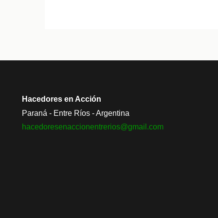
en
Crespo
la
primera
Expo
Orgánica
del
país
Hacedores en Acción
Paraná - Entre Ríos - Argentina
hacedoresenaccionentrerios@
gmail.com