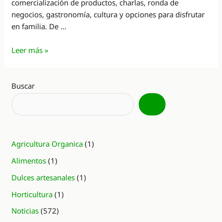
comercialización de productos, charlas, ronda de
negocios, gastronomía, cultura y opciones para disfrutar
en familia. De …
Se
Leer más »
realizará
en
Crespo
Buscar
la
primera
Expo
Orgánica
Agricultura Organica
(1)
del
país
Alimentos
(1)
Dulces artesanales
(1)
Horticultura
(1)
Noticias
(572)