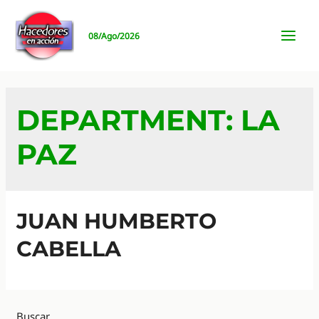
Ir
al
08/Ago/2026
contenido
MAI
MEN
DEPARTMENT:
LA
PAZ
JUAN HUMBERTO
CABELLA
Buscar