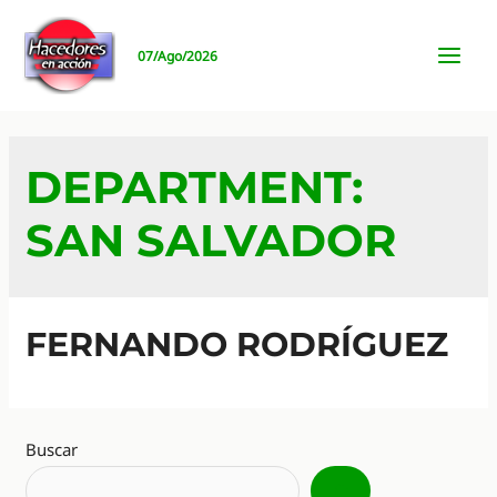
Ir
al
07/Ago/2026
contenido
MAI
MEN
DEPARTMENT:
SAN SALVADOR
FERNANDO RODRÍGUEZ
Buscar