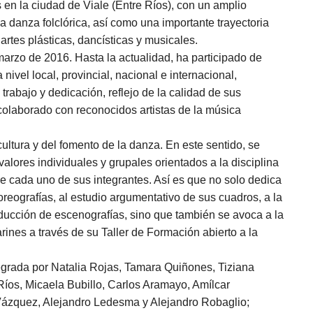
en la ciudad de Viale (Entre Ríos), con un amplio
la danza folclórica, así como una importante trayectoria
rtes plásticas, dancísticas y musicales.
marzo de 2016. Hasta la actualidad, ha participado de
 nivel local, provincial, nacional e internacional,
rabajo y dedicación, reflejo de la calidad de sus
 colaborado con reconocidos artistas de la música
ultura y del fomento de la danza. En este sentido, se
 valores individuales y grupales orientados a la disciplina
 de cada uno de sus integrantes. Así es que no solo dedica
oreografías, al estudio argumentativo de sus cuadros, a la
oducción de escenografías, sino que también se avoca a la
rines a través de su Taller de Formación abierto a la
egrada por Natalia Rojas, Tamara Quiñones, Tiziana
Ríos, Micaela Bubillo, Carlos Aramayo, Amílcar
Vázquez, Alejandro Ledesma y Alejandro Robaglio;