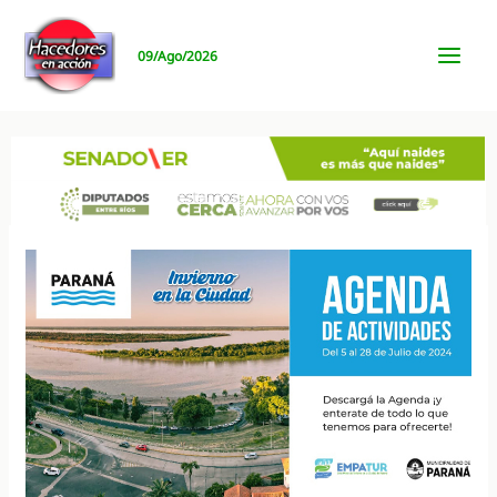
Ir
al
09/Ago/2026
contenido
MAI
MEN