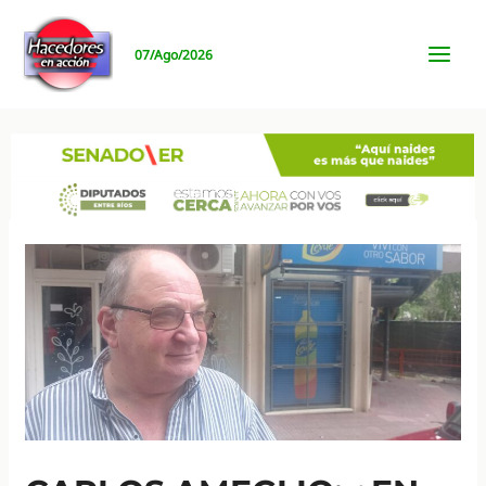
Ir
al
07/Ago/2026
contenido
MAI
MEN