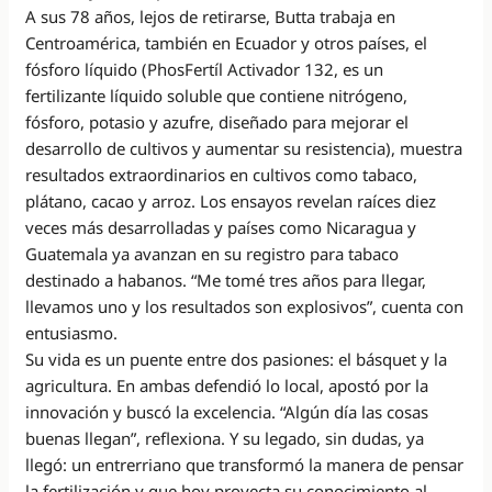
A sus 78 años, lejos de retirarse, Butta trabaja en
Centroamérica, también en Ecuador y otros países, el
fósforo líquido (PhosFertíl Activador 132, es un
fertilizante líquido soluble que contiene nitrógeno,
fósforo, potasio y azufre, diseñado para mejorar el
desarrollo de cultivos y aumentar su resistencia), muestra
resultados extraordinarios en cultivos como tabaco,
plátano, cacao y arroz. Los ensayos revelan raíces diez
veces más desarrolladas y países como Nicaragua y
Guatemala ya avanzan en su registro para tabaco
destinado a habanos. “Me tomé tres años para llegar,
llevamos uno y los resultados son explosivos”, cuenta con
entusiasmo.
Su vida es un puente entre dos pasiones: el básquet y la
agricultura. En ambas defendió lo local, apostó por la
innovación y buscó la excelencia. “Algún día las cosas
buenas llegan”, reflexiona. Y su legado, sin dudas, ya
llegó: un entrerriano que transformó la manera de pensar
la fertilización y que hoy proyecta su conocimiento al