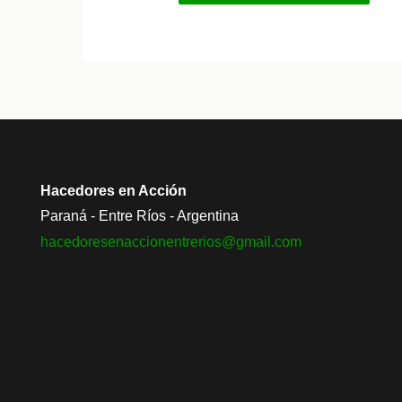
Alternative:
Hacedores en Acción
Paraná - Entre Ríos - Argentina
hacedoresenaccionentrerios@
gmail.com