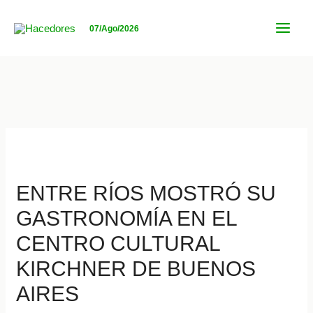
Ir
al
07/Ago/2026
MAI
contenido
MEN
ENTRE RÍOS MOSTRÓ SU
GASTRONOMÍA EN EL
CENTRO CULTURAL
KIRCHNER DE BUENOS
AIRES