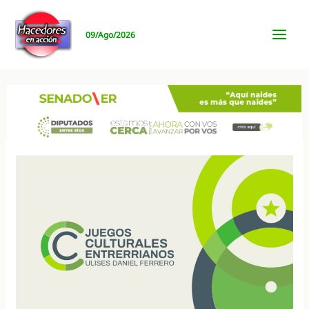
Ir
al
09/Ago/2026
contenido
MAI
MEN