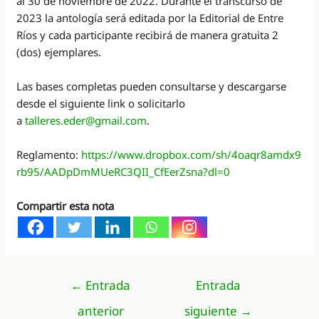
al 30 de noviembre de 2022. Durante el transcurso de
2023 la antología será editada por la Editorial de Entre
Ríos y cada participante recibirá de manera gratuita 2
(dos) ejemplares.
Las bases completas pueden consultarse y descargarse
desde el siguiente link o solicitarlo
a
talleres.eder@gmail.com
.
Reglamento:
https://www.dropbox.com/sh/4oaqr8amdx9
rb95/AADpDmMUeRC3QII_CfEerZsna?dl=0
Compartir esta nota
Navegación
←
Entrada
Entrada
de
anterior
siguiente
→
entradas