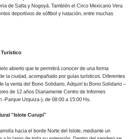
Feria de Salta y Nogoyá. También el Circo Mexicano Vera
entos deportivos de sóftbol y natación, entre muchas
 Turístico
cielo abierto que te permitirá conocer de una forma
de la ciudad, acompañado por guías turísticos. Diferentes
 la venta del Bono Solidario. Adquirí tu Bono Solidario –
res de 12 años Diariamente Centro de Informes
n -Parque Urquiza-), de 08:00 a 15:00 Hs.
tural “Islote Curupí”
arrolla hacia el borde Norte del Islote, mediante un
 a lo largo de toda su extensión. Dentro del sendero se