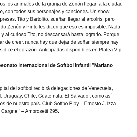
dos los animales de la granja de Zenón llegan a la ciudad
ble, con todos sus personajes y canciones. Un show
esas. Tito y Bartolito, sueñan llegar al arcoíris, pero
o Zenón y Pinto les dicen que eso es imposible. Nada
to y al curioso Tito, no descansará hasta lograrlo. Porque
r de creer, nunca hay que dejar de soñar, siempre hay
s dice el corazón. Anticipadas disponibles en Platea Vip.
eonato Internacional de Softbol Infantil “Mariano
ital del softbol recibirá delegaciones de Venezuela,
l, Uruguay, Chile, Guatemala, El Salvador, como así
os de nuestro país. Club Softbo Play – Ernesto J. Izza
 Cargnel” – Ambrosetti 295.