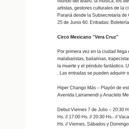
mundo del teatro, la música, los tí
artistas, gestores culturales de la
Paraná desde la Subsecretaría de C
25 de Junio 60. Entradas: Boletería
Circo Mexicano “Vera Cruz”
Por primera vez en la ciudad llega
malabaristas, bailarinas, trapecist
la muerte y el péndulo fantástico.
. Las entradas se pueden adquirir o
Hiper Chango Más – Playón de est
Avenida Larramendi y Anacleto Me
Debut Viernes 7 de Julio – 20:30 Hs
Hs. // 17:00 Hs. // 20:30 Hs.- // Va
Hs. // Viernes, Sábados y Domingos: