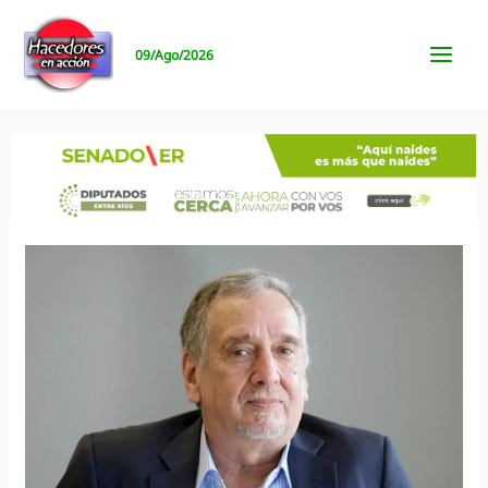
Ir
al
09/Ago/2026
contenido
MAI
MEN