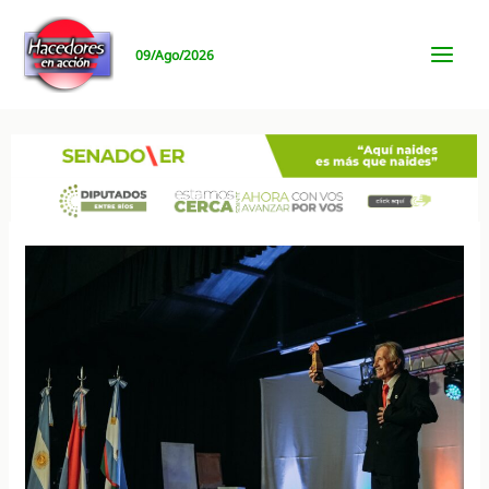
Ir
al
09/Ago/2026
contenido
MAI
MEN