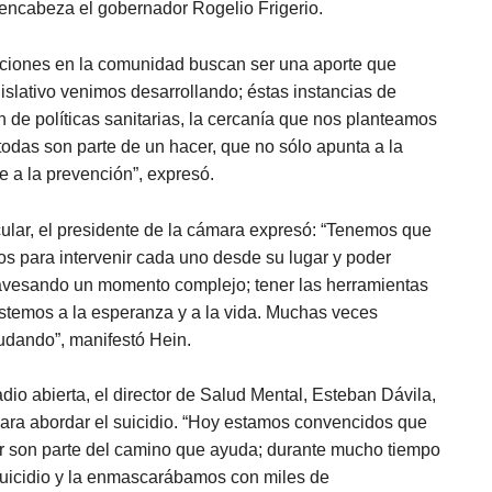
e encabeza el gobernador Rogelio Frigerio.
acciones en la comunidad buscan ser una aporte que
gislativo venimos desarrollando; éstas instancias de
 de políticas sanitarias, la cercanía que nos planteamos
todas son parte de un hacer, que no sólo apunta a la
 a la prevención”, expresó.
cular, el presidente de la cámara expresó: “Tenemos que
s para intervenir cada uno desde su lugar y poder
avesando un momento complejo; tener las herramientas
stemos a la esperanza y a la vida. Muchas veces
udando”, manifestó Hein.
adio abierta, el director de Salud Mental, Esteban Dávila,
para abordar el suicidio. “Hoy estamos convencidos que
ir son parte del camino que ayuda; durante mucho tiempo
uicidio y la enmascarábamos con miles de