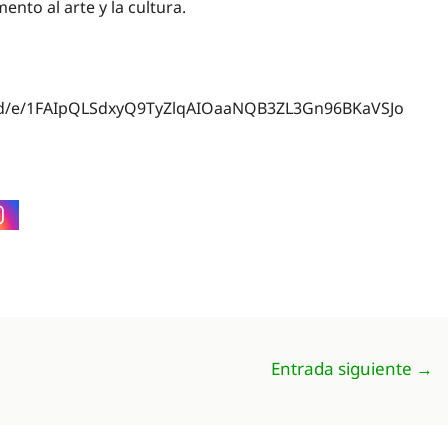
mento al arte y la cultura.
s/d/e/1FAIpQLSdxyQ9TyZlqAIOaaNQB3ZL3Gn96BKaVSJo
Entrada siguiente
→