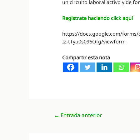
un circuito laboral activo y de fo
Registrate haciendo click aquí
https://docs.google.com/form
I2-tTyu0s096Ofg/viewform
Compartir esta nota
Navegación
←
Entrada anterior
de
entradas