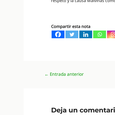
respeto y la causa Malvinas como 
Compartir esta nota
Navegación
←
Entrada anterior
de
entradas
Deja un comentar