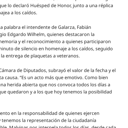
o que lo declaró Huésped de Honor, junto a una réplica
jea a los caídos.
la palabra el intendente de Galarza, Fabián
gio Edgardo Wilhelm, quienes destacaron la
memoria y el reconocimiento a quienes participaron
 minuto de silencio en homenaje a los caídos, seguido
 la entrega de plaquetas a veteranos.
 Cámara de Diputados, subrayó el valor de la fecha y el
ta causa. “Es un acto más que emotivo. Como bien
una herida abierta que nos convoca todos los días a
que quedaron y a los que hoy tenemos la posibilidad
ento en la responsabilidad de quienes ejercen
y tenemos la representación de la ciudadanía
le. Malvinas nos interpela todos los días, desde cada