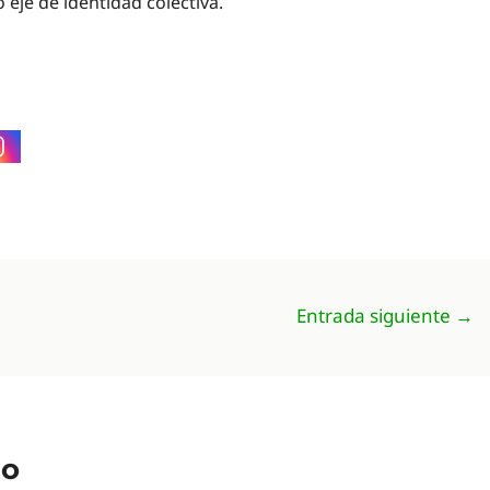
eje de identidad colectiva.
Entrada siguiente
→
io