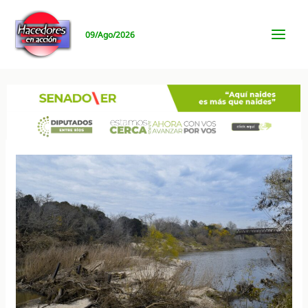
Ir
al
09/Ago/2026
contenido
MAI
MEN