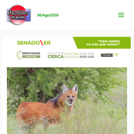
Ir
al
06/Ago/2026
contenido
MAI
MEN