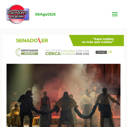
Ir
al
09/Ago/2026
contenido
MAI
MEN