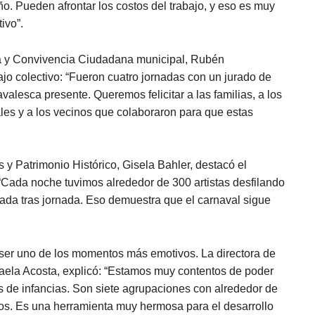
o. Pueden afrontar los costos del trabajo, y eso es muy
ivo”.
ra y Convivencia Ciudadana municipal, Rubén
ajo colectivo: “Fueron cuatro jornadas con un jurado de
navalesca presente. Queremos felicitar a las familias, a los
ales y a los vecinos que colaboraron para que estas
s y Patrimonio Histórico, Gisela Bahler, destacó el
 “Cada noche tuvimos alrededor de 300 artistas desfilando
nada tras jornada. Eso demuestra que el carnaval sigue
ó a ser uno de los momentos más emotivos. La directora de
caela Acosta, explicó: “Estamos muy contentos de poder
as de infancias. Son siete agrupaciones con alrededor de
rios. Es una herramienta muy hermosa para el desarrollo