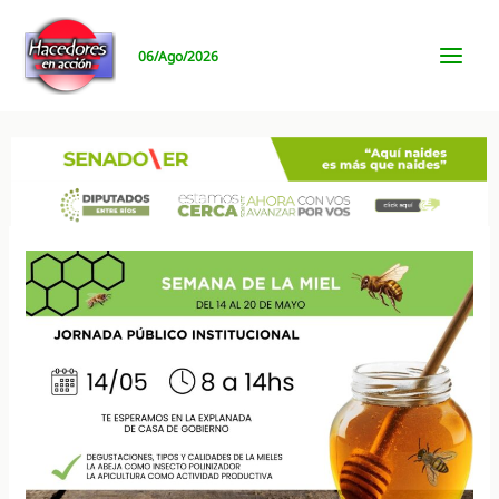
Ir
al
06/Ago/2026
contenido
MAI
MEN