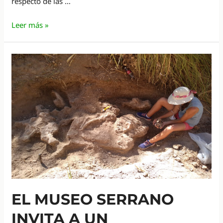
respecto de las …
Registro
Leer más »
Único
de
Cultura
EL MUSEO SERRANO
INVITA A UN