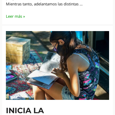
Mientras tanto, adelantamos las distintas …
Argentina,
Leer más »
1985
como
función
apertura
y
El
suplente,
ambas
en
la
agenda
del
FICER
INICIA LA