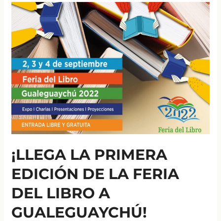
para
artesanos
entrerrianos
en
el
Concurso
Nacional
de
Artesanías
del
Fondo
Nacional
de
¡LLEGA LA PRIMERA
las
EDICIÓN DE LA FERIA
Artes
DEL LIBRO A
GUALEGUAYCHÚ!