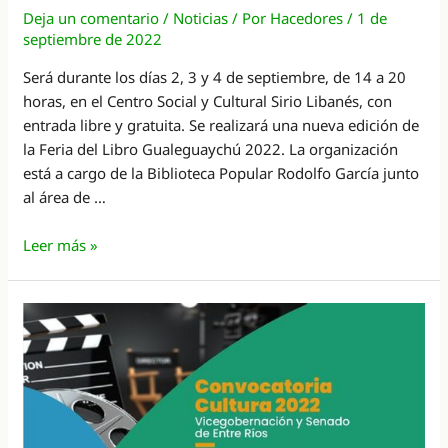
Deja un comentario
/
Noticias
/ Por
Hacedores
/
1 de
septiembre de 2022
Será durante los días 2, 3 y 4 de septiembre, de 14 a 20
horas, en el Centro Social y Cultural Sirio Libanés, con
entrada libre y gratuita. Se realizará una nueva edición de
la Feria del Libro Gualeguaychú 2022. La organización
está a cargo de la Biblioteca Popular Rodolfo García junto
al área de …
¡Llega
Leer más »
la
primera
edición
de
la
Feria
del
Libro