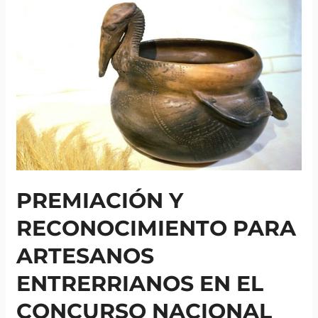
dibujos
y
poemas
“Los
colores
del
campo”
PREMIACIÓN Y
RECONOCIMIENTO PARA
ARTESANOS
ENTRERRIANOS EN EL
CONCURSO NACIONAL