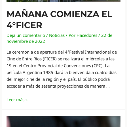
Ríos
MAÑANA COMIENZA EL
4°FICER
Deja un comentario
/
Noticias
/ Por
Hacedores
/
22 de
noviembre de 2022
La ceremonia de apertura del 4°Festival Internacional de
Cine de Entre Ríos (FICER) se realizará el miércoles a las
19 en el Centro Provincial de Convenciones (CPC). La
película Argentina 1985 dará la bienvenida a cuatro días
del mejor cine de la región y el país. El público podrá
acceder a más de sesenta proyecciones de manera …
Mañana
Leer más »
comienza
el
4°FICER