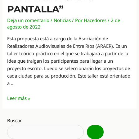
PANTALLA”
Deja un comentario
/
Noticias
/ Por
Hacedores
/
2 de
agosto de 2022
Esta propuesta está a cargo de la Asociación de
Realizadores Audiovisuales de Entre Ríos (ARAER). Es un
taller teórico-práctico en el que se trabajará a partir de la
idea que traigan los participantes para llegar a un
proyecto escrito. Luego se seleccionarán los proyectos de
cada ciudad para su producción. Este taller está orientado
a …
TALLER
Leer más »
AUDIOVISUAL
“DE
LA
Buscar
IDEA
A