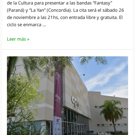
de la Cultura para presentar a las bandas “Fantasy”
(Paraná) y “La Yan” (Concordia). La cita será el sábado 26
de noviembre a las 21hs, con entrada libre y gratuita. El
ciclo se enmarca …
“Territorio
Leer más »
de
Bandas”
ofrece
un
nuevo
recital
en
Casa
de
la
Cultura
de
Entre