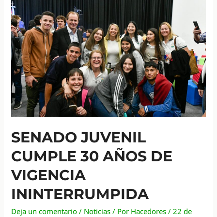
Regionales
del
Consejo
Provincial
de
Teatro
de
Entre
Ríos
SENADO JUVENIL
CUMPLE 30 AÑOS DE
VIGENCIA
ININTERRUMPIDA
Deja un comentario
/
Noticias
/ Por
Hacedores
/
22 de