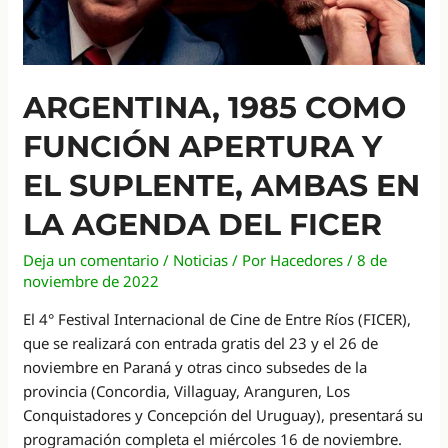
de
nuestro
cine
documental
ARGENTINA, 1985 COMO
presentado
FUNCIÓN APERTURA Y
en
Mar
EL SUPLENTE, AMBAS EN
del
Plata
LA AGENDA DEL FICER
Deja un comentario
/
Noticias
/ Por
Hacedores
/
8 de
noviembre de 2022
El 4° Festival Internacional de Cine de Entre Ríos (FICER),
que se realizará con entrada gratis del 23 y el 26 de
noviembre en Paraná y otras cinco subsedes de la
provincia (Concordia, Villaguay, Aranguren, Los
Conquistadores y Concepción del Uruguay), presentará su
programación completa el miércoles 16 de noviembre.