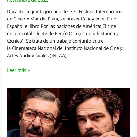
Durante la quinta jornada del 37º Festival Internacional
de Cine de Mar del Plata, se presentó hoy en el Club
Español el libro Por las naciones de América: El cine
documental silente de Renée Oro (estudio histórico y
técnico). Se trata de un trabajo conjunto entre
la Cinemateca Nacional del Instituto Nacional de Cine y
Artes Audiovisuales (INCAA), …
“Por
Leer más »
Las
naciones
de
América”,
un
libro
sobre
una
pionera