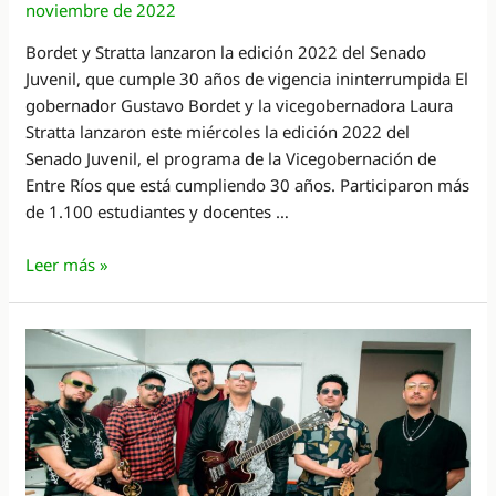
noviembre de 2022
Bordet y Stratta lanzaron la edición 2022 del Senado
Juvenil, que cumple 30 años de vigencia ininterrumpida El
gobernador Gustavo Bordet y la vicegobernadora Laura
Stratta lanzaron este miércoles la edición 2022 del
Senado Juvenil, el programa de la Vicegobernación de
Entre Ríos que está cumpliendo 30 años. Participaron más
de 1.100 estudiantes y docentes …
Senado
Leer más »
Juvenil
cumple
30
años
de
vigencia
ininterrumpida