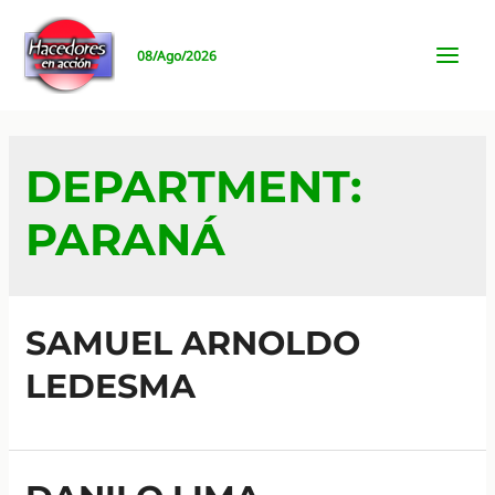
Ir
al
08/Ago/2026
contenido
MAI
MEN
DEPARTMENT:
PARANÁ
SAMUEL ARNOLDO
LEDESMA